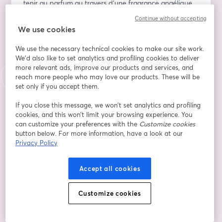
tenir au parfum au travers d’une fragrance angélique.
Continue without accepting
Au travers de cette conférence, je souhaite vous 
We use cookies
transmettre des informations et des clés pour 
apprivoiser la clair olfaction dans votre quotidien.
We use the necessary technical cookies to make our site work.
We'd also like to set analytics and profiling cookies to deliver
more relevant ads, improve our products and services, and
Au programme :
reach more people who may love our products. These will be
set only if you accept them.
- Accueil et présentation
- J’ai senti un parfum dans un rêve (partage 
If you close this message, we won’t set analytics and profiling
d’expérience)
cookies, and this won’t limit your browsing experience. You
- Que signifie les fragrances envoyées par les Anges ? 
can customize your preferences with the
Customize cookies
button below. For more information, have a look at our
La clairolfaction
Privacy Policy
- Découvrir le parfum subtil de son ange gardien 
(méditation)
- Questions et réponses
Accept all cookies
- Présentation des prochains ateliers angéliques
Customize cookies
Avec joie de vous rencontrer pour vivre cette 
expérience avec les Anges.