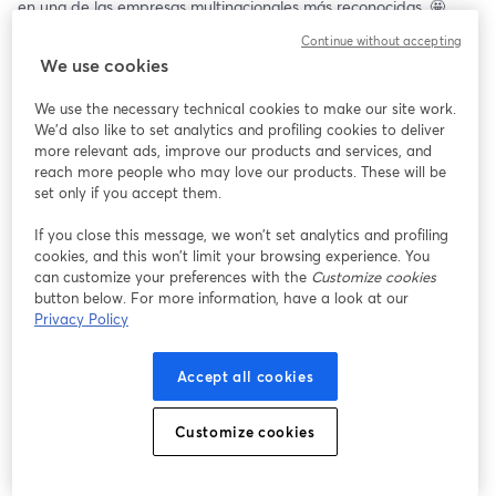
en una de las empresas multinacionales más reconocidas. 🤩 
Súmate a nuestro webinar y conoce más sobre los requisitos, 
Continue without accepting
beneficios, y datos que pueden servir para tu postulación. ⭐️
We use cookies
Loretto Carrillo, Talent Partner Lead de Unilever, resolverá todas 
We use the necessary technical cookies to make our site work.
tus dudas en vivo y te guiará para saber más sobre sus prácticas 
We'd also like to set analytics and profiling cookies to deliver
profesionales del segundo semestre 2024 🚀.
more relevant ads, improve our products and services, and
reach more people who may love our products. These will be
🗓️ Miércoles 24 de abril
set only if you accept them.
⏰ 17:00 (CL🇨🇱)
If you close this message, we won’t set analytics and profiling
cookies, and this won’t limit your browsing experience. You
¡Te esperamos! ✨
can customize your preferences with the
Customize cookies
button below. For more information, have a look at our
Privacy Policy
Accept all cookies
Customize cookies