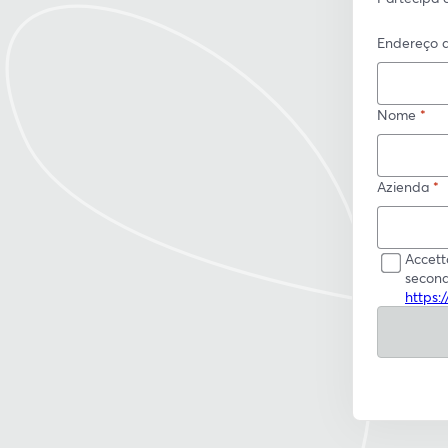
Endereço d
Nome
*
Azienda
*
Accett
second
https: