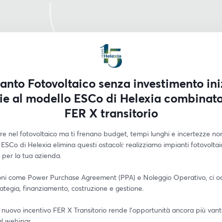
anto Fotovoltaico senza investimento ini
ie al modello ESCo di Helexia combinat
FER X transitorio
ire nel fotovoltaico ma ti frenano budget, tempi lunghi e incertezze no
ESCo di Helexia elimina questi ostacoli: realizziamo impianti fotovoltaic
li per la tua azienda.
oni come Power Purchase Agreement (PPA) e Noleggio Operativo, ci o
trategia, finanziamento, costruzione e gestione.
l nuovo incentivo FER X Transitorio rende l’opportunità ancora più van
al webinar