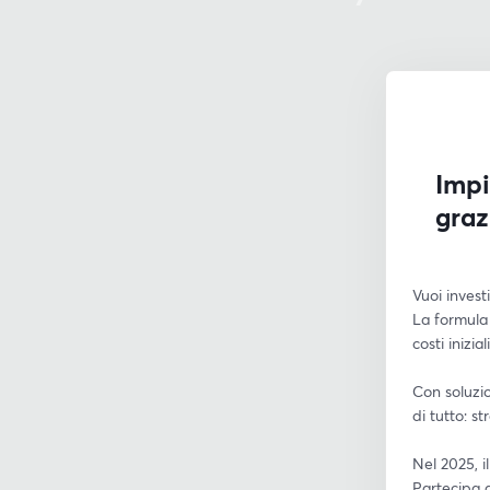
Impi
graz
Vuoi invest
La formula 
costi inizia
Con soluzi
di tutto: s
Nel 2025, i
Partecipa 