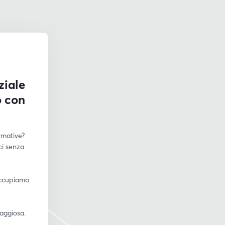
ziale
o con
rmative?
i senza 
ccupiamo 
taggiosa.