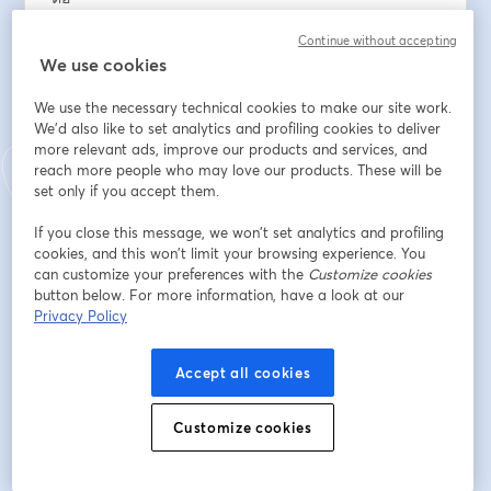
Continue without accepting
💡 พร้อมตัวอย่างจริง และเคล็ดลับที่คุณนำไปใช้ได้ทันที!
We use cookies
สิ่งที่จะได้รับจากงานสัมมนานี้ คือ
We use the necessary technical cookies to make our site work.
- เข้าใจภาพรวมของ Customer Service ยุคใหม่ ที่เชื่อม
We'd also like to set analytics and profiling cookies to deliver
โยงกับยอดขายโดยตรง
more relevant ads, improve our products and services, and
- แนวทางการออกแบบ Omnichannel Experience ที่มี
reach more people who may love our products. These will be
ประสิทธิภาพ
set only if you accept them.
- เทคนิคการใช้ Support Interaction ในการ Upsell, 
If you close this message, we won’t set analytics and profiling
Cross-sell และสร้าง Retention
cookies, and this won’t limit your browsing experience. You
- เรียนรู้การประยุกต์ใช้ Freshdesk Omnichannel และ 
can customize your preferences with the
Customize cookies
Freddy AI ในองค์กร
button below. For more information, have a look at our
- รับข้อเสนอพิเศษจาก Sundae Solutions สำหรับผู้เข้าร่วม
Privacy Policy
งานเท่านั้น
Accept all cookies
Endereço de e-mail
*
Customize cookies
Nome
*