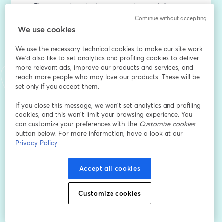
👉 Et comment, en tant que parents ou adultes 
éducateurs, s’en saisir sans juger, sans surveiller, sans 
Continue without accepting
moraliser ?
We use cookies
C’est tout l’enjeu du MAJ – Le Rewind de janvier #4, 
We use the necessary technical cookies to make our site work.
un webinaire dédié à la prévention numérique, pensé 
We'd also like to set analytics and profiling cookies to deliver
comme un temps de décryptage et d’outillage.
more relevant ads, improve our products and services, and
🎯 Objectif du Rewind
reach more people who may love our products. These will be
Vous aidez à mieux comprendre ce qui circule dans le 
set only if you accept them.
fil d’actualité des adolescents
et vous donner des repères concrets pour les 
If you close this message, we won’t set analytics and profiling
cookies, and this won’t limit your browsing experience. You
accompagner dans leurs usages numériques.
can customize your preferences with the
Customize cookies
Sans diaboliser.
button below. For more information, have a look at our
Sans idéaliser.
Privacy Policy
Sans tout contrôler.
Au programme (sans tout dévoiler 👀) :
Accept all cookies
– Ce que les tendances autour des “bonnes 
résolutions” révèlent des préoccupations adolescentes
– Pourquoi la question du temps d’écran revient… 
Customize cookies
chez les ados eux-mêmes
– Comment transformer ces contenus en portes 