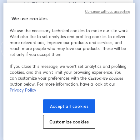
enrobé d'IA génératives qui décuplent les puissances 
de l'outil. Une arme de choix pour se lancer dans 
Continue without accepting
l'aréne de Street Automater !
We use cookies
We use the necessary technical cookies to make our site work.
🗓 Au programme :
We'd also like to set analytics and profiling cookies to deliver
- Intro
more relevant ads, improve our products and services, and
- Présentation rapide des nouvelles fonctionnalités
reach more people who may love our products. These will be
- Démo du kung fu de Zapier
set only if you accept them.
- Le grand challenge du quizz de Zapier
-  Questions/réponses et uppercuts
If you close this message, we won’t set analytics and profiling
cookies, and this won’t limit your browsing experience. You
can customize your preferences with the
Customize cookies
Endereço de e-mail
*
button below. For more information, have a look at our
Privacy Policy
Nome
*
Accept all cookies
Customize cookies
Sobrenome
*