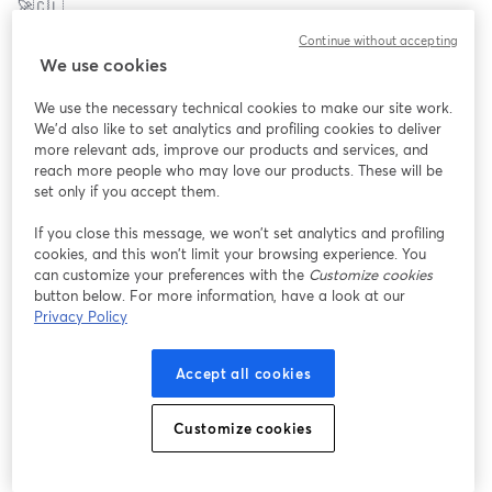
🚀🇨🇱 
Blue Express es una las Mejores Empresas para Practicantes 
Continue without accepting
según el ranking Best Internship Experiences Next 2024. 🏆
We use cookies
Ignacio Viñals, Cristian Conejeros, Rubén Aguilera y Lucía 
We use the necessary technical cookies to make our site work.
Canales nos acompañarán para brindarte toda la información y 
We'd also like to set analytics and profiling cookies to deliver
tips que necesites sobre su Programa de Prácticas Última Milla. 
more relevant ads, improve our products and services, and
🌟
reach more people who may love our products. These will be
set only if you accept them.
🗓️ Miércoles 10 de Julio
If you close this message, we won’t set analytics and profiling
🕜 17:00 hrs (CL 🇨🇱)
cookies, and this won’t limit your browsing experience. You
can customize your preferences with the
Customize cookies
Te esperamos ✨
button below. For more information, have a look at our
Privacy Policy
Accept all cookies
Customize cookies