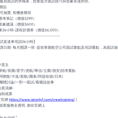
服員面試的求職者，想要提升面試技巧與形象表達的你。 
贈品 
可抽獎, 有機會獲得
應考筆記（價值$299）
形象建議（價值$600）
車26小時-課程折價券（價值$6,000）
---------------------------------------
試直達車培訓26小時】
課日期: 每月開課一班: 提前掌握航空公司面試要點及培訓重點，為面試
中英文
華航/長榮/星宇/虎航/華信/立榮/德安)招考重點
阿聯酋/卡達/新航/國泰/阿提哈德/日本)
/團體討論/一對一面試/看圖說故事
仿真演練-
協助就業
官網 
https://www.aironly1.com/crewtraining/
 ) 
就業服務全透明, 都在官網上 
e e-mail
*