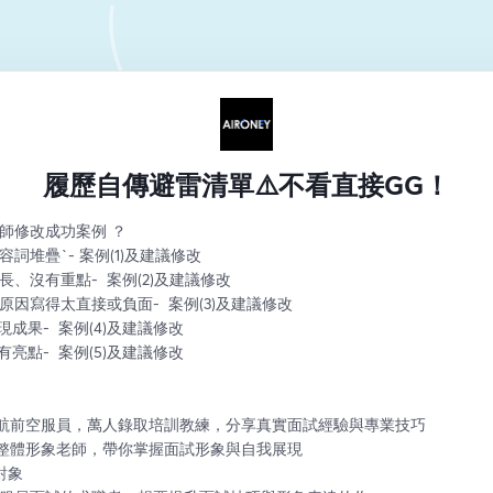
履歷自傳避雷清單⚠️不看直接GG！
師修改成功案例 ？
詞堆疊`- 案例(1)及建議修改
、沒有重點-  案例(2)及建議修改
原因寫得太直接或負面-  案例(3)及建議修改
現成果-  案例(4)及建議修改
有亮點-  案例(5)及建議修改
華航前空服員，萬人錄取培訓教練，分享真實面試經驗與專業技巧 
｜整體形象老師，帶你掌握面試形象與自我展現 
對象 