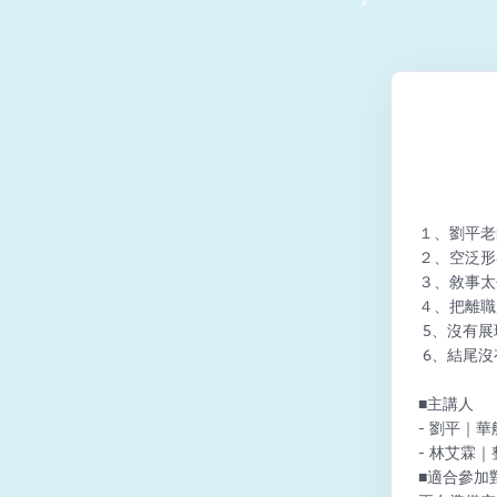
１、劉平老
２、空泛形容
３、敘事太長
４、把離職
 5、沒有展
 6、結尾沒
■主講人 
- 劉平｜
- 林艾霖
■適合參加