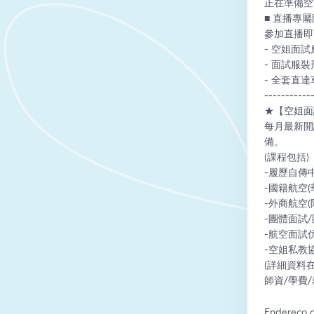
正在準備空
■ 直播專屬
參加直播即
- 空姐面試
- 面試服裝
- 全套直達
-----------
★【空姐面
每月最新開
備。
(課程包括)
-履歷自傳
-國籍航空(
-外商航空(
-團體面試
-航空面試
-空姐私教
(詳細資料在
師資/學費/
Endereço d