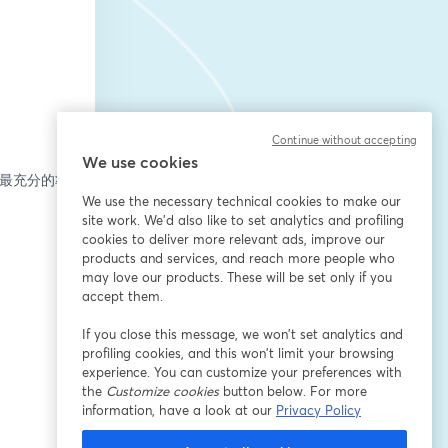
Continue without accepting
We use cookies
做最充分的準
We use the necessary technical cookies to make our
site work. We'd also like to set analytics and profiling
cookies to deliver more relevant ads, improve our
products and services, and reach more people who
may love our products. These will be set only if you
accept them.
If you close this message, we won’t set analytics and
profiling cookies, and this won’t limit your browsing
experience. You can customize your preferences with
the
Customize cookies
button below. For more
information, have a look at our
Privacy Policy