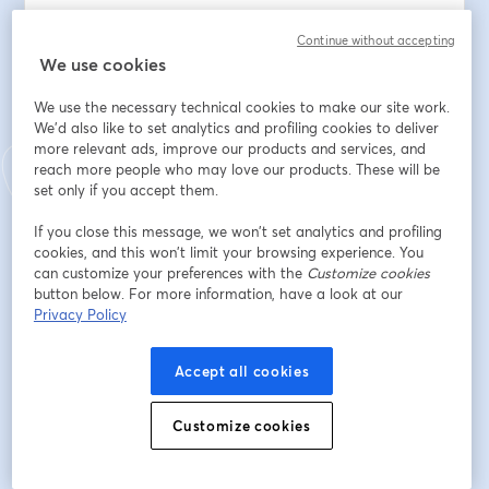
- alcanzables,
- realistas
Continue without accepting
We use cookies
- y temporales
We use the necessary technical cookies to make our site work.
para lograr nuestras metas en cuanto a la búsqueda 
We'd also like to set analytics and profiling cookies to deliver
de empleo (o la mejora en el mismo) se refiere.
more relevant ads, improve our products and services, and
Ahora damos un paso más: para seguir descubriendo y 
reach more people who may love our products. These will be
trabajando en nuestras habilidades y fortalezas 
set only if you accept them.
personales y conectarlas con nuestro proceso de 
búsqueda de empleo, vamos a ver cómo elaborar 
If you close this message, we won’t set analytics and profiling
cookies, and this won’t limit your browsing experience. You
nuestro plan de acción para lograr un puesto de 
can customize your preferences with the
Customize cookies
trabajo y analizar las estrategias que podemos llevar a 
button below. For more information, have a look at our
cabo para ser constante en el arduo trabajo de buscar 
Privacy Policy
trabajo.
Accept all cookies
Para ello contaremos con Laura Sáez Pérez, 
formadora en la Asociación Candelita Vicálvaro y 
profesional de la intervención social con más de 20 
Customize cookies
años de experiencia en la atención y acompañamiento 
a todo tipo de personas.