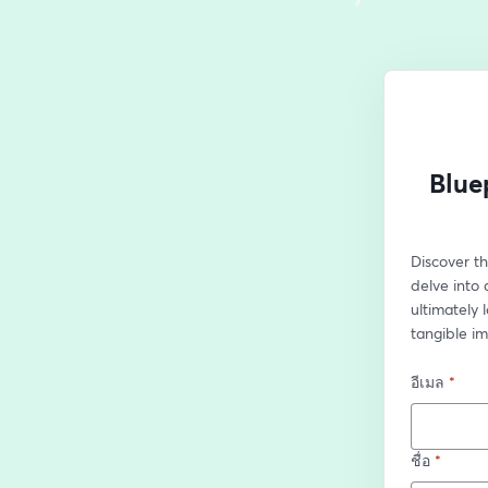
Blue
Discover th
delve into 
ultimately
tangible i
อีเมล
*
ชื่อ
*