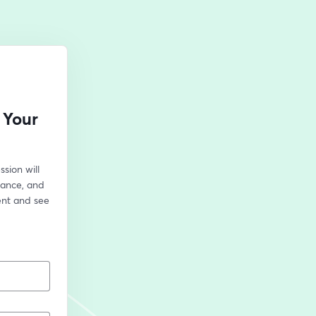
 Your
ion will 
ance, and 
nt and see 