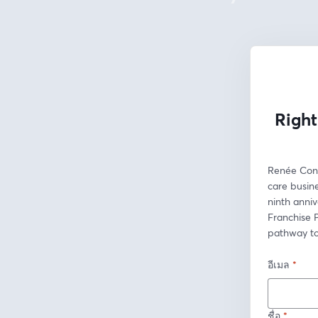
Right
Renée Conci
care busine
ninth anniv
Franchise P
pathway to
อีเมล
*
ชื่อ
*