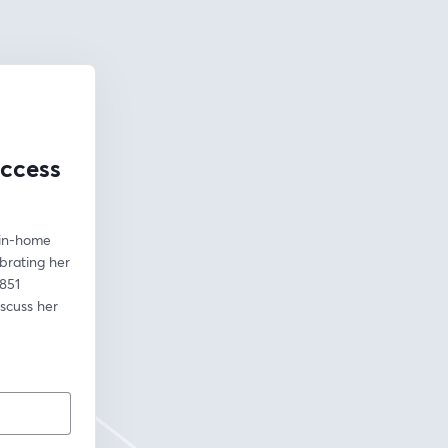
uccess
in-home 
rating her 
851 
scuss her 