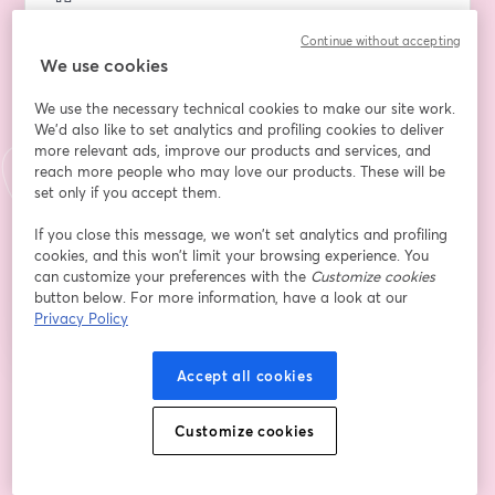
Continue without accepting
We use cookies
นามสกุล
*
We use the necessary technical cookies to make our site work.
We'd also like to set analytics and profiling cookies to deliver
more relevant ads, improve our products and services, and
I consent to receive emails from Startupfest. This
reach more people who may love our products. These will be
includes informational emails regarding the
set only if you accept them.
upcoming event, as well as future offers and
updates (to which I can always opt out of).
If you close this message, we won’t set analytics and profiling
cookies, and this won’t limit your browsing experience. You
ลงทะเบียน
can customize your preferences with the
Customize cookies
button below. For more information, have a look at our
ลงทะเบียนแล้วหรือยัง?
เข้าร่วมที่นี่
Privacy Policy
Accept all cookies
การลงทะเบียนเป็นการรับทราบและยอมรับ
เงื่อนไขการให้บริการ
และ
นโยบายความ
เปิดในแท็บใหม่
เป็นส่วนตัว
ของเรา
เราจะแชร์รายละเอียดของคุณกับโฮสต์
Customize cookies
เปิดในแท็บใหม่