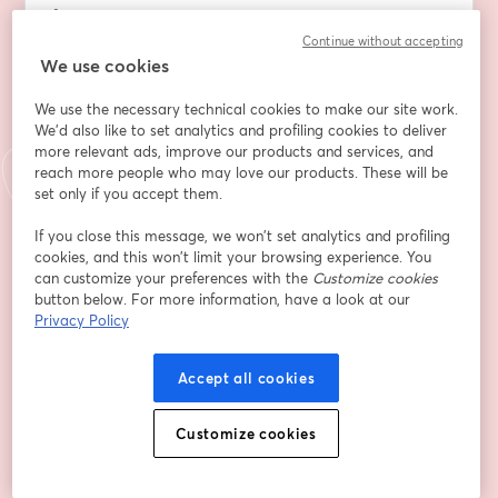
fiscalità del Terzo Settore. Editorialista de Il Sole 24 
Ore - parleremo delle novità fiscali per gli enti del 
Continue without accepting
We use cookies
Terzo Settore dopo la comfort letter di Bruxelles, quali 
gli effetti e le tempistiche; dell’avvio dei nuovi regimi 
We use the necessary technical cookies to make our site work.
forfetari dal 2026; e degli effetti Iva legati all’avvio 
We'd also like to set analytics and profiling cookies to deliver
della nuova fiscalità del Terzo Settore.
more relevant ads, improve our products and services, and
Sarà possibile rivolgere domande all’esperto.
reach more people who may love our products. These will be
set only if you accept them.
อีเมล
*
If you close this message, we won’t set analytics and profiling
cookies, and this won’t limit your browsing experience. You
can customize your preferences with the
Customize cookies
ชื่อ
*
button below. For more information, have a look at our
Privacy Policy
นามสกุล
*
Accept all cookies
Customize cookies
Associazione / Comitato di appartenenza
*