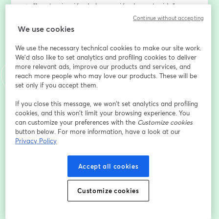
👉 "La atomización de la creación de contenido" con 
Xavi Robles cofundador de Vizz Agency y fundador de 
Continue without accepting
Eurogamer, DUX gaming y Splendid.
We use cookies
We use the necessary technical cookies to make our site work.
👉 "Growthletter: ¿cómo crecer tu newsletter sin tener 
We'd also like to set analytics and profiling cookies to deliver
una audiencia previa?" con Héctor Pérez, Fundador de 
more relevant ads, improve our products and services, and
Zumitow.
reach more people who may love our products. These will be
set only if you accept them.
Te esperamos el día 8 de febrero a las 17h CEST.
If you close this message, we won’t set analytics and profiling
cookies, and this won’t limit your browsing experience. You
อีเมล
*
can customize your preferences with the
Customize cookies
button below. For more information, have a look at our
Privacy Policy
ชื่อ
*
Accept all cookies
นามสกุล
*
Customize cookies