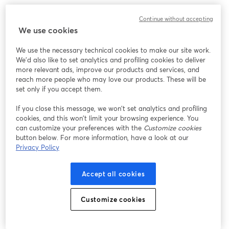
Javier Plaza y Camila Salinas, parte del equipo de Talent 
Continue without accepting
Acquisition, nos comentarán algunos tips, consejos y como es el 
We use cookies
proceso de selección para ser parte de esta gran compañía. 🚀
We use the necessary technical cookies to make our site work.
🗓️ Miércoles 12 de Junio 
We'd also like to set analytics and profiling cookies to deliver
🕥 17:00 hrs (CL 🇨🇱)
more relevant ads, improve our products and services, and
reach more people who may love our products. These will be
set only if you accept them.
If you close this message, we won’t set analytics and profiling
cookies, and this won’t limit your browsing experience. You
can customize your preferences with the
Customize cookies
button below. For more information, have a look at our
Privacy Policy
Accept all cookies
Customize cookies