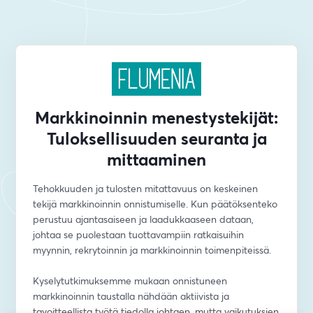
Markkinoinnin menestystekijät:
Tuloksellisuuden seuranta ja
mittaaminen
Tehokkuuden ja tulosten mitattavuus on keskeinen 
tekijä markkinoinnin onnistumiselle. Kun päätöksenteko 
perustuu ajantasaiseen ja laadukkaaseen dataan, 
johtaa se puolestaan tuottavampiin ratkaisuihin 
myynnin, rekrytoinnin ja markkinoinnin toimenpiteissä. 
Kyselytutkimuksemme mukaan onnistuneen 
markkinoinnin taustalla nähdään aktiivista ja 
tavoitteellista työtä tiedolla johtaen, mutta vaikutuksien 