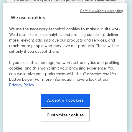
todentaminen on useimmille vaikeaa.
Continue without accepting
We use cookies
Tervetuloa mukaan webinaariin, jossa käsittelemme:
We use the necessary technical cookies to make our site work.
- kyselytutkimuksen tuloksia, jotka osoittavat, että 
We'd also like to set analytics and profiling cookies to deliver
laadukkaan datan kerääminen, analysoiminen ja 
more relevant ads, improve our products and services, and
jalostaminen ovat nykyaikaisen markkinoinnin 
reach more people who may love our products. These will be
onnistumisen ja liiketoiminnan kasvun kulmakivet.
set only if you accept them.
- Case-esimerkkiä siitä, miten data ja analytiikka 
If you close this message, we won’t set analytics and profiling
auttoivat suunnittelemaan markkinointia 
cookies, and this won’t limit your browsing experience. You
tehokkaammin ja vähentämään mainonnan kulutusta 
can customize your preferences with the
Customize cookies
parhaimmillaan lähes 50 %?
button below. For more information, have a look at our
Privacy Policy
อีเมล
*
Accept all cookies
ชื่อ
*
Customize cookies