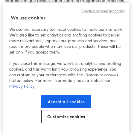
información que desees saber sobre el Programa de Prácticas, 
beneficios y requisitos. 🤝✨
Continue without accepting
We use cookies
🗓️ 20 de mayo
⏰ 15:00 (Pe 🇵🇪)
We use the necessary technical cookies to make our site work.
We'd also like to set analytics and profiling cookies to deliver
¡Te Esperamos!
more relevant ads, improve our products and services, and
reach more people who may love our products. These will be
set only if you accept them.
If you close this message, we won’t set analytics and profiling
cookies, and this won’t limit your browsing experience. You
can customize your preferences with the
Customize cookies
button below. For more information, have a look at our
Privacy Policy
Accept all cookies
Customize cookies