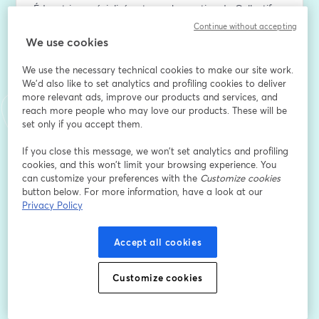
Éducatrice spécialisée et membre active du Collectif 
MEER (Mineurs, Éthique et Réseaux) depuis plus de 
Continue without accepting
deux ans, Christine est également mère d’une 
We use cookies
adolescente de 17 ans.
We use the necessary technical cookies to make our site work.
Un double regard, professionnel et parental, qui 
We'd also like to set analytics and profiling cookies to deliver
nourrit son engagement pour des réseaux plus sains, 
more relevant ads, improve our products and services, and
en particulier pour les plus jeunes.
reach more people who may love our products. These will be
set only if you accept them.
👉 Au sein du Collectif MEER, elle œuvre pour une 
protection réelle des mineurs sur les plateformes 
If you close this message, we won’t set analytics and profiling
cookies, and this won’t limit your browsing experience. You
numériques, à travers plusieurs axes forts :
can customize your preferences with the
Customize cookies
button below. For more information, have a look at our
🔎 Veille constante des usages et des tendances 
Privacy Policy
numériques
Accept all cookies
📢 Sensibilisation et information des utilisateurs
🚨 Alertes et signalements sur les contenus et 
Customize cookies
algorithmes à risques, notamment sur TikTok, auprès 
des signaleurs de confiance et des autorités 