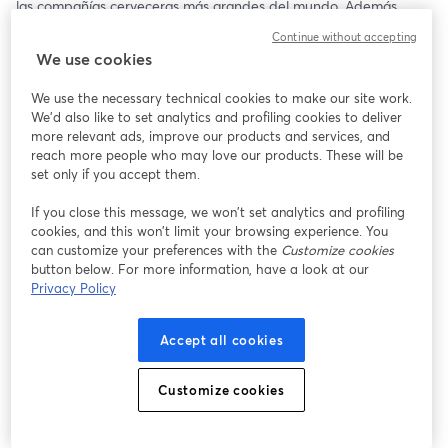
las compañías cerveceras más grandes del mundo. Además, 
podrás hacer preguntas en vivo y resolver todas tus dudas.
Continue without accepting
✨ Webinar exclusivo para Chile 🇨🇱
We use cookies
Si te interesa dar tu primer gran paso en esta industria, no te lo 
puedes perder.
We use the necessary technical cookies to make our site work.
We'd also like to set analytics and profiling cookies to deliver
more relevant ads, improve our products and services, and
reach more people who may love our products. These will be
set only if you accept them.
If you close this message, we won’t set analytics and profiling
cookies, and this won’t limit your browsing experience. You
can customize your preferences with the
Customize cookies
button below. For more information, have a look at our
Privacy Policy
Accept all cookies
Customize cookies