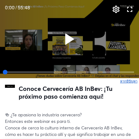
0:00
/
55:48
หากมีปัญหา
เ
Conoce Cervecería AB InBev: ¡Tu
próximo paso comienza aquí!
🍻 ¿Te apasiona la industria cervecera?
Entonces este webinar es para ti.
Conoce de cerca la cultura interna de Cervecería AB InBev, 
cómo es hacer tu práctica allí y qué significa trabajar en una de 