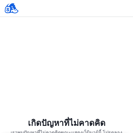
เกิดปัญหาที่ไม่คาดคิด
เราพบปัญหาที่ไม่คาดคิดขณะแสดงเว็บินาร์นี้ โปรดลอง