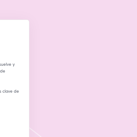
uelve y 
de 
 clave de 