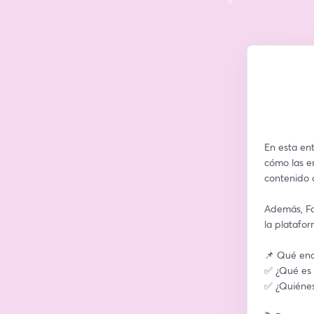
En esta ent
cómo las e
contenido d
Además, Fa
la platafor
📌 Qué enc
✅ ¿Qué es 
✅ ¿Quiénes