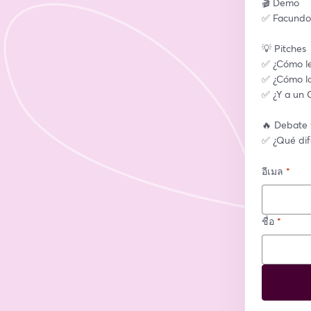
🎬 Demo 
✅ Facundo 
💡 Pitches
✅ ¿Cómo le
✅ ¿Cómo lo
✅ ¿Y a un
🔥 Debate 
✅ ¿Qué dif
อีเมล
*
ชื่อ
*