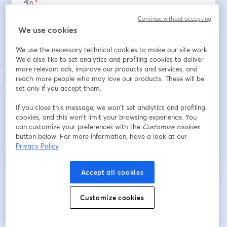
ชื่อ
*
Continue without accepting
We use cookies
นามสกุล
*
We use the necessary technical cookies to make our site work.
We'd also like to set analytics and profiling cookies to deliver
more relevant ads, improve our products and services, and
อีเมล
*
reach more people who may love our products. These will be
set only if you accept them.
If you close this message, we won’t set analytics and profiling
cookies, and this won’t limit your browsing experience. You
ลงทะเบียน
can customize your preferences with the
Customize cookies
button below. For more information, have a look at our
Privacy Policy
ลงทะเบียนแล้วหรือยัง?
เข้าร่วมที่นี่
Accept all cookies
การลงทะเบียนเป็นการรับทราบและยอมรับ
เงื่อนไขการให้บริการ
และ
นโยบายความ
เปิดในแท็บใหม่
เป็นส่วนตัว
ของเรา
เราจะแชร์รายละเอียดของคุณกับโฮสต์
Customize cookies
เปิดในแท็บใหม่