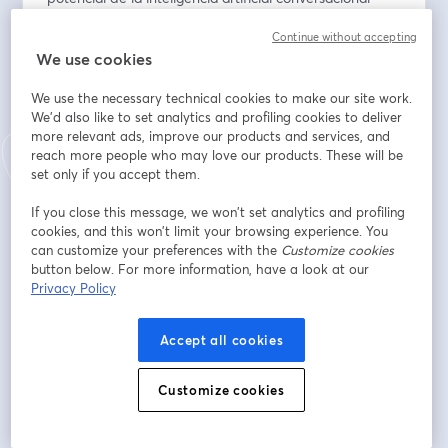
para ganar visibilidad y tráfico cualificado.
Continue without accepting
We use cookies
✅ Te enseñaré a optimizar el SEO para Bing, uno de 
los motores que alimenta la información que usa 
We use the necessary technical cookies to make our site work.
ChatGPT.
We'd also like to set analytics and profiling cookies to deliver
more relevant ads, improve our products and services, and
✅ Te guiaré paso a paso para configurar Bing 
reach more people who may love our products. These will be
Webmaster Tools y activar IndexNow, asegurando que 
set only if you accept them.
tu tienda se indexe de forma rápida y eficaz.
If you close this message, we won’t set analytics and profiling
cookies, and this won’t limit your browsing experience. You
✅ También te explicaré cómo adaptar los metadatos, 
can customize your preferences with the
Customize cookies
el contenido y la estructura de tu web para que 
button below. For more information, have a look at our
ChatGPT pueda recomendarla con autoridad, 
Privacy Policy
siguiendo las buenas prácticas SEO.
Accept all cookies
Este directo está pensado para propietarios de 
tiendas online, consultores SEO y marketers que 
Customize cookies
quieren adelantarse al futuro del posicionamiento en 
buscadores.