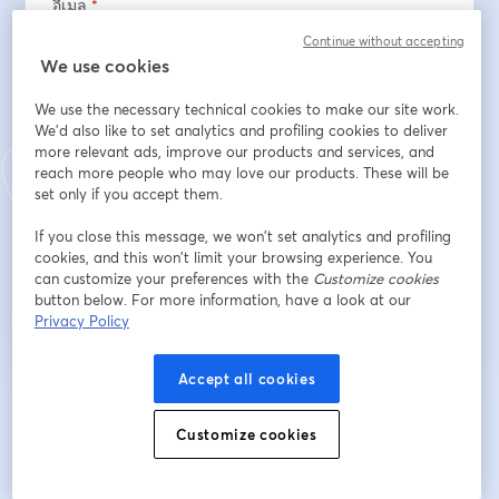
อีเมล
*
Continue without accepting
We use cookies
ชื่อ
*
We use the necessary technical cookies to make our site work.
We'd also like to set analytics and profiling cookies to deliver
more relevant ads, improve our products and services, and
นามสกุล
*
reach more people who may love our products. These will be
set only if you accept them.
If you close this message, we won’t set analytics and profiling
cookies, and this won’t limit your browsing experience. You
ลงทะเบียน
can customize your preferences with the
Customize cookies
button below. For more information, have a look at our
Privacy Policy
ลงทะเบียนแล้วหรือยัง?
เข้าร่วมที่นี่
Accept all cookies
การลงทะเบียนเป็นการรับทราบและยอมรับ
เงื่อนไขการให้บริการ
และ
นโยบายความ
เปิดในแท็บใหม่
เป็นส่วนตัว
ของเรา
เราจะแชร์รายละเอียดของคุณกับโฮสต์
Customize cookies
เปิดในแท็บใหม่