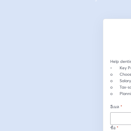
Help dentis
•	Key P
o	Choo
o	Sala
o	Tax-
o	Plan
อีเมล
*
ชื่อ
*