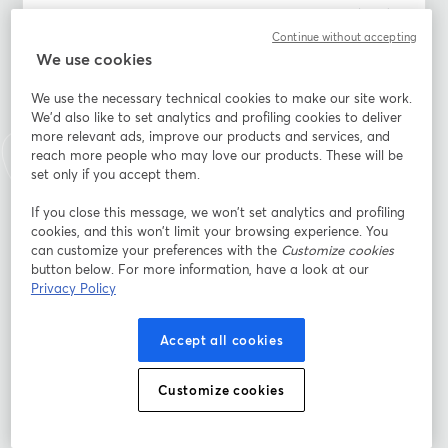
Con soluzioni come Power Purchase Agreement (PPA) 
e Noleggio Operativo, ci occupiamo di tutto: strategia, 
Continue without accepting
We use cookies
finanziamento, costruzione e gestione.
We use the necessary technical cookies to make our site work.
Nel 2025, il nuovo incentivo FER X Transitorio rende 
We'd also like to set analytics and profiling cookies to deliver
l’opportunità ancora più vantaggiosa.
more relevant ads, improve our products and services, and
Partecipa al webinar
reach more people who may love our products. These will be
set only if you accept them.
อีเมล
*
If you close this message, we won’t set analytics and profiling
cookies, and this won’t limit your browsing experience. You
can customize your preferences with the
Customize cookies
ชื่อ
*
button below. For more information, have a look at our
Privacy Policy
นามสกุล
*
Accept all cookies
Customize cookies
Azienda
*