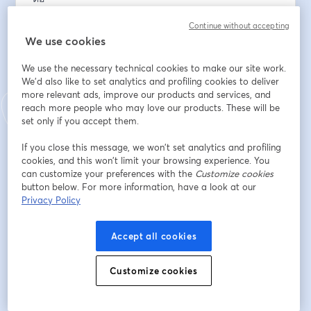
Continue without accepting
💡 พร้อมตัวอย่างจริง และเคล็ดลับที่คุณนำไปใช้ได้ทันที!
We use cookies
สิ่งที่จะได้รับจากงานสัมมนานี้ คือ
We use the necessary technical cookies to make our site work.
- เข้าใจภาพรวมของ Customer Service ยุคใหม่ ที่เชื่อม
We'd also like to set analytics and profiling cookies to deliver
โยงกับยอดขายโดยตรง
more relevant ads, improve our products and services, and
- แนวทางการออกแบบ Omnichannel Experience ที่มี
reach more people who may love our products. These will be
ประสิทธิภาพ
set only if you accept them.
- เทคนิคการใช้ Support Interaction ในการ Upsell, 
If you close this message, we won’t set analytics and profiling
Cross-sell และสร้าง Retention
cookies, and this won’t limit your browsing experience. You
- เรียนรู้การประยุกต์ใช้ Freshdesk Omnichannel และ 
can customize your preferences with the
Customize cookies
Freddy AI ในองค์กร
button below. For more information, have a look at our
- รับข้อเสนอพิเศษจาก Sundae Solutions สำหรับผู้เข้าร่วม
Privacy Policy
งานเท่านั้น
Accept all cookies
อีเมล
*
Customize cookies
ชื่อ
*