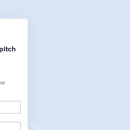
pitch
ag!