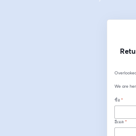
Retu
Overlooked 
We are her
ชื่อ
*
อีเมล
*