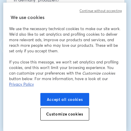
- Wie hat sich der Fahrradbestand in Deutschland 
Continue without accepting
entwickelt?
We use cookies
- Wie haben sich die Umsätze der Branche entwickelt?
- Wie entwickelt sich das Dienstradleasing?
We use the necessary technical cookies to make our site work.
- Wie entwickeln sich Handel und Werkstatt
We'd also like to set analytics and profiling cookies to deliver
- Was sind die aktuellen Trends der Fahrradbranche?
more relevant ads, improve our products and services, and
reach more people who may love our products. These will be
set only if you accept them.
อีเมล
*
If you close this message, we won’t set analytics and profiling
cookies, and this won’t limit your browsing experience. You
ชื่อ
*
can customize your preferences with the
Customize cookies
button below. For more information, have a look at our
Privacy Policy
นามสกุล
*
Accept all cookies
Customize cookies
Organisation / Medium / Redaktion
*