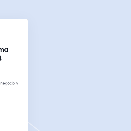
oma
4
negocio y 