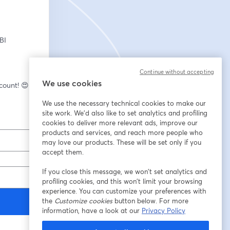
BI
Continue without accepting
We use cookies
🎙️ New to streaming or looking to level up? Check out StreamYard and get $10 discount! 😍 
We use the necessary technical cookies to make our
site work. We'd also like to set analytics and profiling
cookies to deliver more relevant ads, improve our
products and services, and reach more people who
may love our products. These will be set only if you
accept them.
If you close this message, we won’t set analytics and
profiling cookies, and this won’t limit your browsing
experience. You can customize your preferences with
the
Customize cookies
button below. For more
information, have a look at our
Privacy Policy