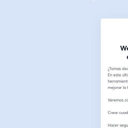
We
¿Tomas deci
En este últ
herramienta
mejorar la
Veremos c
Crear cuad
Hacer segu