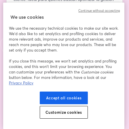
de catálogos y garantizar la coherencia en todos los 
Continue without accepting
canales.
We use cookies
อีเมล
*
We use the necessary technical cookies to make our site work.
We'd also like to set analytics and profiling cookies to deliver
more relevant ads, improve our products and services, and
reach more people who may love our products. These will be
ชื่อ
*
set only if you accept them.
If you close this message, we won’t set analytics and profiling
นามสกุล
*
cookies, and this won’t limit your browsing experience. You
can customize your preferences with the
Customize cookies
button below. For more information, have a look at our
Privacy Policy
ลงทะเบียน
Accept all cookies
ลงทะเบียนแล้วหรือยัง?
เข้าร่วมที่นี่
Customize cookies