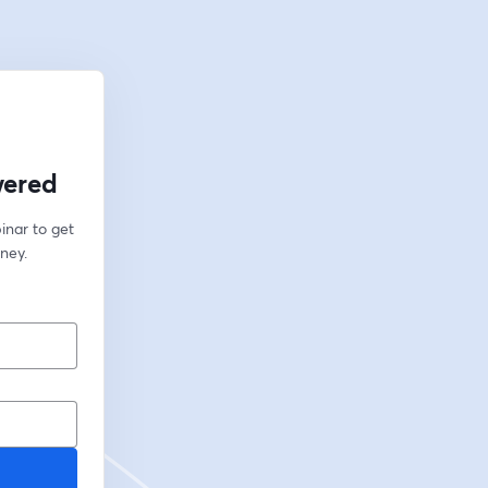
wered
inar to get 
ney.