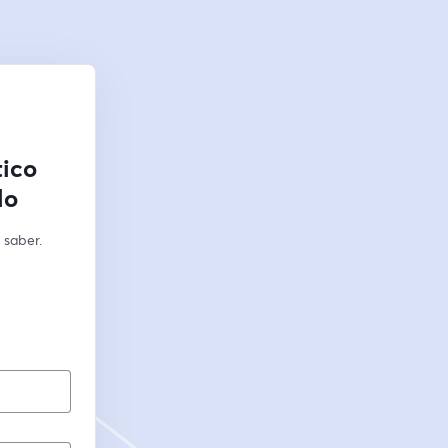
tico
lo
saber. 