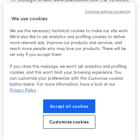
โหลดหน้าเว็บใหม่
Continue without accepting
โหลดหน้าเว็บใหม่
We use cookies
We use the necessary technical cookies to make our site work.
หากมีปัญหา
เปิดในแท็บใหม่
We'd also like to set analytics and profiling cookies to deliver
more relevant ads, improve our products and services, and
reach more people who may love our products. These will be
set only if you accept them.
If you close this message, we won’t set analytics and profiling
cookies, and this won’t limit your browsing experience. You
can customize your preferences with the
Customize cookies
button below. For more information, have a look at our
Privacy Policy
Accept all cookies
Customize cookies