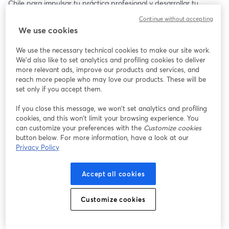
Chile para impulsar tu práctica profesional y desarrollar tu 
talento en una empresa líder en energía. 🚀 
Continue without accepting
We use cookies
Allan Vidal, Catalina Bollati, Daniela Peña y Julian Retamal nos 
brindarán toda la información del proceso de selección para 
We use the necessary technical cookies to make our site work.
formar parte de este equipo. 🧑🏻‍💻
We'd also like to set analytics and profiling cookies to deliver
more relevant ads, improve our products and services, and
⏰ 17:00 (CL🇨🇱)
reach more people who may love our products. These will be
🗓️ 14 de octubre 
set only if you accept them.
If you close this message, we won’t set analytics and profiling
Te esperamos! 🎉
cookies, and this won’t limit your browsing experience. You
can customize your preferences with the
Customize cookies
button below. For more information, have a look at our
Privacy Policy
Accept all cookies
Customize cookies