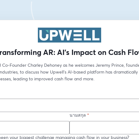
ransforming AR: AI's Impact on Cash Fl
l Co-Founder Charley Dehoney as he welcomes Jeremy Prince, founder
Industries, to discuss how Upwell’s AI-based platform has dramatically
cesses, leading to improved cash flow and more.
นามสกุล
*
een your biggest challenge managing cash flow in your business?