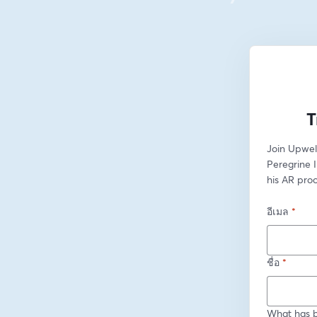
T
Join Upwel
Peregrine 
his AR pro
อีเมล
*
ชื่อ
*
What has b