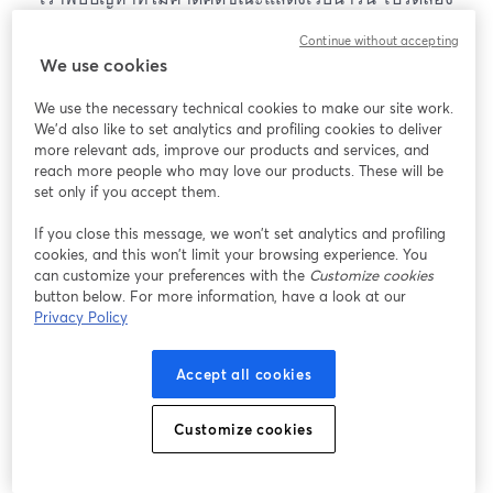
โหลดหน้าเว็บใหม่
Continue without accepting
โหลดหน้าเว็บใหม่
We use cookies
We use the necessary technical cookies to make our site work.
หากมีปัญหา
เปิดในแท็บใหม่
We'd also like to set analytics and profiling cookies to deliver
more relevant ads, improve our products and services, and
reach more people who may love our products. These will be
set only if you accept them.
If you close this message, we won’t set analytics and profiling
cookies, and this won’t limit your browsing experience. You
can customize your preferences with the
Customize cookies
button below. For more information, have a look at our
Privacy Policy
Accept all cookies
Customize cookies