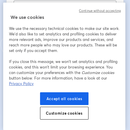
Continue without accepting
ชื่อ
*
We use cookies
We use the necessary technical cookies to make our site work.
We'd also like to set analytics and profiling cookies to deliver
นามสกุล
*
more relevant ads, improve our products and services, and
reach more people who may love our products. These will be
set only if you accept them.
School Name
*
If you close this message, we won’t set analytics and profiling
cookies, and this won’t limit your browsing experience. You
can customize your preferences with the
Customize cookies
button below. For more information, have a look at our
ลงทะเบียน
Privacy Policy
ลงทะเบียนแล้วหรือยัง?
เข้าร่วมที่นี่
Accept all cookies
Customize cookies
การลงทะเบียนเป็นการรับทราบและยอมรับ
เงื่อนไขการให้บริการ
และ
นโยบายความ
เปิดในแท็บใหม่
เป็นส่วนตัว
ของเรา
เราจะแชร์รายละเอียดของคุณกับโฮสต์
เปิดในแท็บใหม่