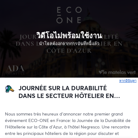
วิดีโอไม่พร้อมใช้งาน
นำโฮสต์ออกจากการบันทึกนี้แล้ว
หากมีปัญหา
เ
JOURNÉE SUR LA DURABILITÉ
DANS LE SECTEUR HÔTELIER EN
CÔTE D’AZUR
Nous sommes très heureux d'annoncer notre premier grand 
événement ECO-ONE en France: la Journée de la Durabilité de 
l'Hôtellerie sur la Côte d'Azur, à l'hôtel Negresco. Une rencontre 
entre les principaux hôteliers de la région pour discuter et 