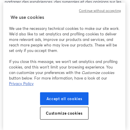
partager des expériences, des synergies et des opinions sur les 
questions actuelles de durabilité dans l'hôtellerie.
Continue without accepting
We use cookies
Une occasion de se concentrer sur les avantages et les 
contraintes lors de la mise en œuvre d'une véritable stratégi de 
We use the necessary technical cookies to make our site work.
durabilité dans les hôtels en France.
We'd also like to set analytics and profiling cookies to deliver
more relevant ads, improve our products and services, and
Nous attendons avec impatience la participation de :
reach more people who may love our products. These will be
set only if you accept them.
- Accor, Diane Maymil, Directrice RSE France et Europe du Sud
If you close this message, we won’t set analytics and profiling
cookies, and this won’t limit your browsing experience. You
- Hôtel Lou Calen, Jean-Dominique Gontrand, DG
can customize your preferences with the
Customize cookies
button below. For more information, have a look at our
- Hôtel Les Roches Blanches Cassis, Thomas Molfessis, Directeur 
Privacy Policy
développement
Accept all cookies
- Hôtel Le Negresco, Mathieu Merlet, Responsable Stewarding et 
Ingénierie de la Qualité 
Customize cookies
- Intercontinental Marseille, Bénédicte Trabuc, Directrice comm & 
mktg