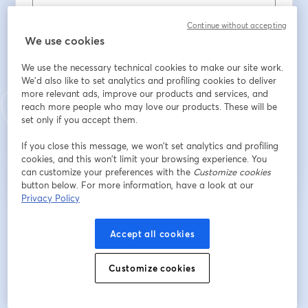
Tên
*
Continue without accepting
We use cookies
We use the necessary technical cookies to make our site work.
Họ
*
We'd also like to set analytics and profiling cookies to deliver
more relevant ads, improve our products and services, and
reach more people who may love our products. These will be
set only if you accept them.
Đăng ký
If you close this message, we won’t set analytics and profiling
cookies, and this won’t limit your browsing experience. You
Bạn đã đăng ký từ trước?
Tham gia tại đây
can customize your preferences with the
Customize cookies
button below. For more information, have a look at our
Privacy Policy
Bằng việc đăng ký, bạn xác nhận và đồng ý với
Điều khoản dịch vụ
và
Chính
mở trong tab mớ
sách quyền riêng tư
của chúng tôi
Thông tin của bạn sẽ được chia sẻ với
Accept all cookies
mở trong tab mới
người chủ trì.
Customize cookies