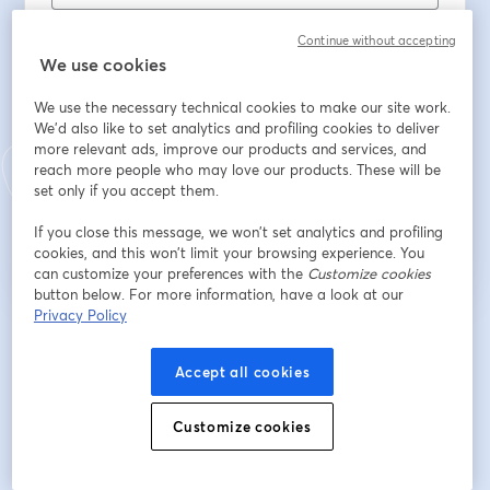
Tên
*
Continue without accepting
We use cookies
Họ
*
We use the necessary technical cookies to make our site work.
We'd also like to set analytics and profiling cookies to deliver
more relevant ads, improve our products and services, and
reach more people who may love our products. These will be
set only if you accept them.
Đăng ký
If you close this message, we won’t set analytics and profiling
cookies, and this won’t limit your browsing experience. You
Bạn đã đăng ký từ trước?
Tham gia tại đây
can customize your preferences with the
Customize cookies
button below. For more information, have a look at our
Privacy Policy
Bằng việc đăng ký, bạn xác nhận và đồng ý với
Điều khoản dịch vụ
và
Chính
mở trong tab mớ
sách quyền riêng tư
của chúng tôi
Thông tin của bạn sẽ được chia sẻ với
mở trong tab mới
Accept all cookies
người chủ trì.
Customize cookies