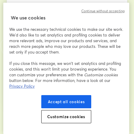
Địa chỉ email
*
Continue without accepting
We use cookies
We use the necessary technical cookies to make our site work.
Tên
*
We'd also like to set analytics and profiling cookies to deliver
more relevant ads, improve our products and services, and
reach more people who may love our products. These will be
Họ
*
set only if you accept them.
If you close this message, we won’t set analytics and profiling
cookies, and this won’t limit your browsing experience. You
can customize your preferences with the
Customize cookies
Đăng ký
button below. For more information, have a look at our
Privacy Policy
Bạn đã đăng ký từ trước?
Tham gia tại đây
Accept all cookies
Bằng việc đăng ký, bạn xác nhận và đồng ý với
Customize cookies
Điều khoản dịch vụ
và
Chính
mở trong tab mớ
sách quyền riêng tư
của chúng tôi
Thông tin của bạn sẽ được chia sẻ với
mở trong tab mới
người chủ trì.