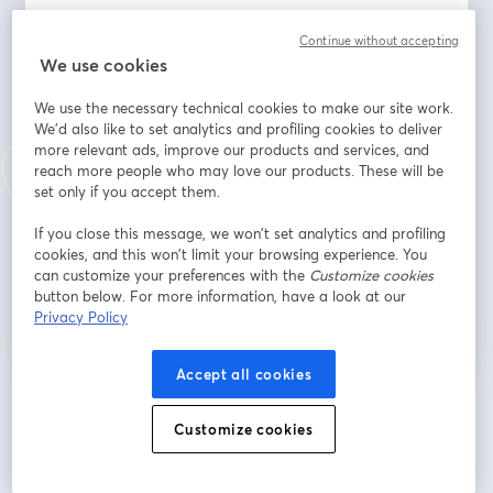
Địa chỉ email
*
Continue without accepting
We use cookies
Tên
*
We use the necessary technical cookies to make our site work.
We'd also like to set analytics and profiling cookies to deliver
more relevant ads, improve our products and services, and
reach more people who may love our products. These will be
Họ
*
set only if you accept them.
If you close this message, we won’t set analytics and profiling
cookies, and this won’t limit your browsing experience. You
can customize your preferences with the
Customize cookies
Đăng ký
button below. For more information, have a look at our
Privacy Policy
Bạn đã đăng ký từ trước?
Tham gia tại đây
Accept all cookies
Bằng việc đăng ký, bạn xác nhận và đồng ý với
Điều khoản dịch vụ
và
Chính
Customize cookies
mở trong tab mớ
sách quyền riêng tư
của chúng tôi
Thông tin của bạn sẽ được chia sẻ với
mở trong tab mới
người chủ trì.