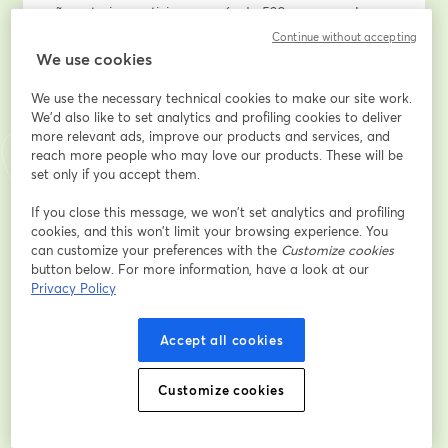
año anterior participaron más de 520 personas. Las 
novedades son: focalización en sectores Energías 
Continue without accepting
Renovables, Eficiencia Energética y Economía Circular, 
We use cookies
introducción de Inteligencia Artificial relacionada con la 
We use the necessary technical cookies to make our site work.
Sostenibilidad y espacio para ofertas de empleo.
We'd also like to set analytics and profiling cookies to deliver
more relevant ads, improve our products and services, and
Địa chỉ email
*
reach more people who may love our products. These will be
set only if you accept them.
If you close this message, we won’t set analytics and profiling
Tên
*
cookies, and this won’t limit your browsing experience. You
can customize your preferences with the
Customize cookies
button below. For more information, have a look at our
Privacy Policy
Họ
*
Accept all cookies
Entidad / Organización (si perteneces a alguna)
Customize cookies
¿Cómo te enteraste del evento?