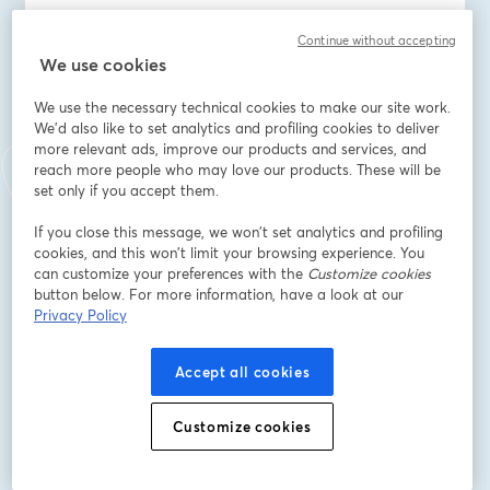
Bei der Einführung eines solchen Systems gilt es einige 
Continue without accepting
Dinge zu beachten. Welche das sind und wie Sie 
We use cookies
optimal in die Lösungsfindung starten, stellen wir Ihnen 
im kostenfreien Webinar vor.
We use the necessary technical cookies to make our site work.
Es begrüßen Sie unsere Experten Damian Nowak 
We'd also like to set analytics and profiling cookies to deliver
(Leiter Produktionsprozesse, Resolto Informatik GmbH) 
more relevant ads, improve our products and services, and
und Wolfgang Nagl (Vice President Sales eCATALOG 
reach more people who may love our products. These will be
3Dfindit).
set only if you accept them.
If you close this message, we won’t set analytics and profiling
Freuen Sie sich auf die Beantwortung folgender 
cookies, and this won’t limit your browsing experience. You
Fragen:
can customize your preferences with the
Customize cookies
button below. For more information, have a look at our
• ﻿﻿Warum sollte ich Kunden und Interessenten einen 
Privacy Policy
Konfigurator bieten?
• ﻿﻿Welche Vorteile ergeben sich für mich daraus?
Accept all cookies
•﻿﻿ Was sollte ich unbedingt beachten, bevor ich in die 
Umsetzung gehe?
Customize cookies
•﻿﻿ Wie hole ich das Maximum aus meiner CPQ-Lösung?
Sichern Sie sich jetzt einen der begehrten Plätze! 