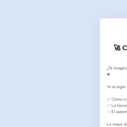
🚀 C
¿Te imagin
❌
Yo lo logré
✅ Cómo cre
✅ La forma
✅ El sistem
Lo mejor de