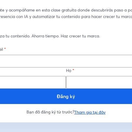
ate y acompáñame en esta clase gratuita donde descubrirás paso a p
presencia con IA y automatizar tu contenido para hacer crecer tu marc
za tu contenido. Ahorra tiempo. Haz crecer tu marca.
il
*
Họ
*
Đăng ký
Bạn đã đăng ký từ trước?
Tham gia tại đây