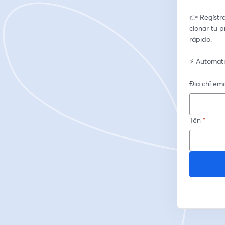
👉 Regístr
clonar tu 
rápido.
⚡ Automati
Địa chỉ ema
Tên
*