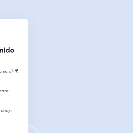
enido
cámara? 🎥
strar:
rabajo.