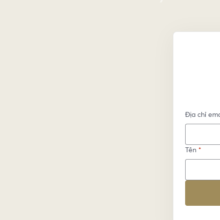
Địa chỉ ema
Tên
*