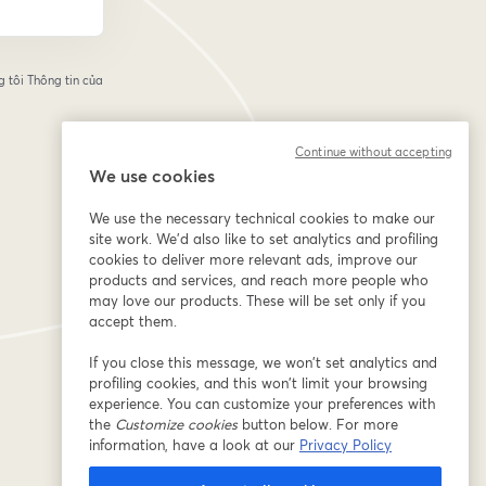
 tôi
Thông tin của
tab mới
Continue without accepting
We use cookies
We use the necessary technical cookies to make our
site work. We'd also like to set analytics and profiling
cookies to deliver more relevant ads, improve our
products and services, and reach more people who
may love our products. These will be set only if you
accept them.
If you close this message, we won’t set analytics and
profiling cookies, and this won’t limit your browsing
experience. You can customize your preferences with
the
Customize cookies
button below. For more
information, have a look at our
Privacy Policy