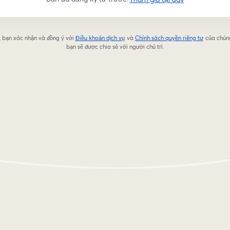
, bạn xác nhận và đồng ý với
Điều khoản dịch vụ
và
Chính sách quyền riêng tư
của chúng
mở trong tab mới
mở trong 
bạn sẽ được chia sẻ với người chủ trì.