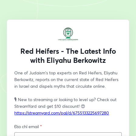
Red Heifers - The Latest Info
with Eliyahu Berkowitz
One of Judaism's top experts on Red Heifers, Eliyahu 
Berkowitz, reports on the current state of Red Heifers 
in Israel and dispels myths that circulate online. 
🎙️ New to streaming or looking to level up? Check out 
StreamYard and get $10 discount! 😍 
https://streamyard.com/pal/d/6755133225697280
Địa chỉ email
*