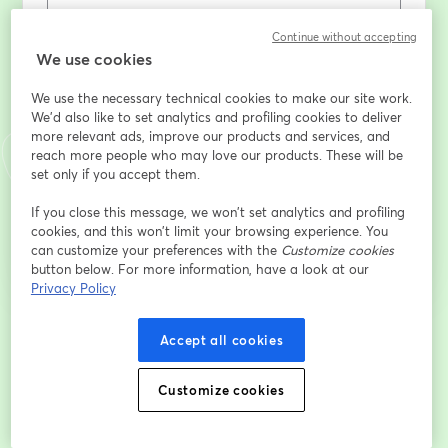
Continue without accepting
Tên
*
We use cookies
We use the necessary technical cookies to make our site work.
Họ
*
We'd also like to set analytics and profiling cookies to deliver
more relevant ads, improve our products and services, and
reach more people who may love our products. These will be
set only if you accept them.
Đăng ký
If you close this message, we won’t set analytics and profiling
cookies, and this won’t limit your browsing experience. You
can customize your preferences with the
Customize cookies
Bạn đã đăng ký từ trước?
Tham gia tại đây
button below. For more information, have a look at our
Privacy Policy
Bằng việc đăng ký, bạn xác nhận và đồng ý với
Điều khoản dịch vụ
và
Chính
Accept all cookies
mở trong tab mớ
sách quyền riêng tư
của chúng tôi
Thông tin của bạn sẽ được chia sẻ với
mở trong tab mới
người chủ trì.
Customize cookies