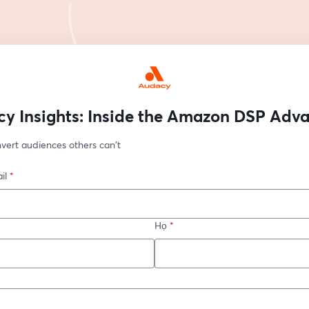
y Insights: Inside the Amazon DSP Adv
vert audiences others can't
il
*
Họ
*