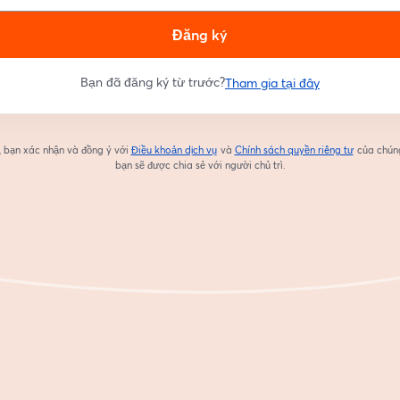
Đăng ký
Bạn đã đăng ký từ trước?
Tham gia tại đây
, bạn xác nhận và đồng ý với
Điều khoản dịch vụ
và
Chính sách quyền riêng tư
của chúng
mở trong tab mới
mở trong 
bạn sẽ được chia sẻ với người chủ trì.