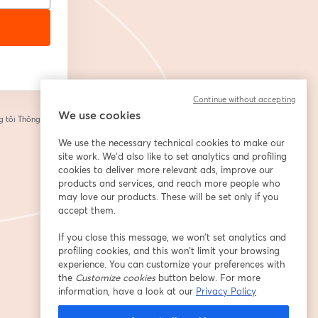
Continue without accepting
We use cookies
 tôi
Thông tin của
tab mới
We use the necessary technical cookies to make our
site work. We'd also like to set analytics and profiling
cookies to deliver more relevant ads, improve our
products and services, and reach more people who
may love our products. These will be set only if you
accept them.
If you close this message, we won’t set analytics and
profiling cookies, and this won’t limit your browsing
experience. You can customize your preferences with
the
Customize cookies
button below. For more
information, have a look at our
Privacy Policy