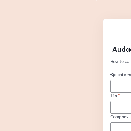
Audac
How to con
Địa chỉ ema
Tên
*
Company