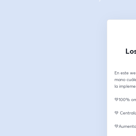
Los
En este we
mano cuáles
la impleme
💚100% om
💚 Central
💚Aumento 