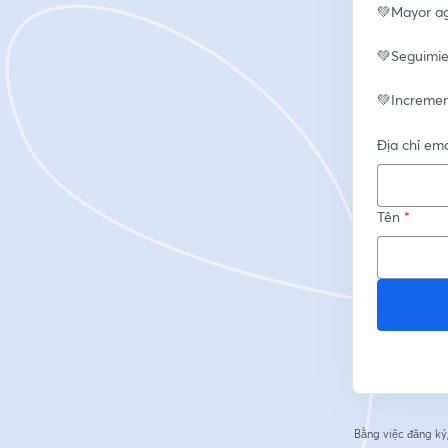
💚Mayor ag
💚Seguimie
💚Increment
Địa chỉ ema
Tên
*
Bằng việc đăng ký