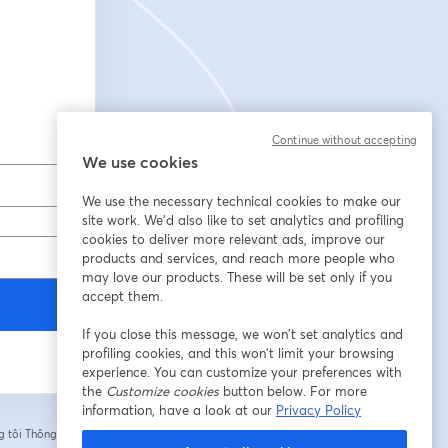
Continue without accepting
We use cookies
We use the necessary technical cookies to make our
site work. We'd also like to set analytics and profiling
cookies to deliver more relevant ads, improve our
products and services, and reach more people who
may love our products. These will be set only if you
accept them.
If you close this message, we won’t set analytics and
profiling cookies, and this won’t limit your browsing
experience. You can customize your preferences with
the
Customize cookies
button below. For more
information, have a look at our
Privacy Policy
 tôi
Thông tin của
tab mới