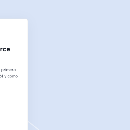
erce
 primera 
24 y cómo 