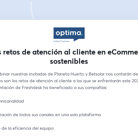
 retos de atención al cliente en eComm
sostenibles
binar nuestras invitadas de Planeta Huerto y Betsolar nos contarán de
 son los retos de atención al cliente a los que se enfrentarán este 20
ntación de Freshdesk ha beneficiado a sus compañías:
nicanalidad
ización de todos sus canales en una sola plataforma
de la eficiencia del equipo