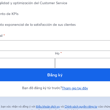
ilidad y optimización del Customer Service
nto de KPIs
o exponencial de la satisfacción de sus clientes
il
*
Họ
*
Đăng ký
Bạn đã đăng ký từ trước?
Tham gia tại đây
, bạn xác nhận và đồng ý với
Điều khoản dịch vụ
và
Chính sách quyền riêng tư
của chúng
mở trong tab mới
mở trong 